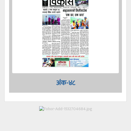
अंक-४८