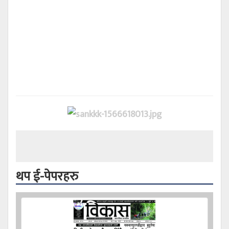
थप ई-पेपरहरु