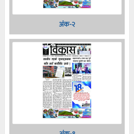
अंक-२
अंक-१