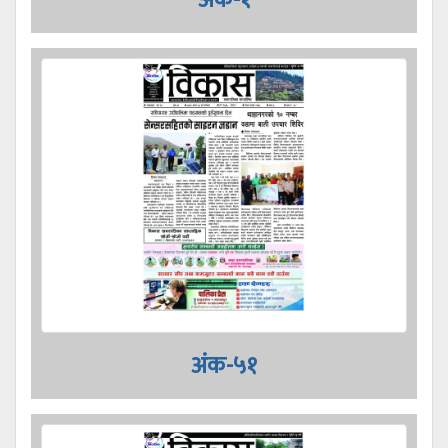
अंक-५१