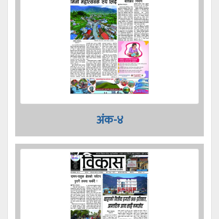
अंक-४