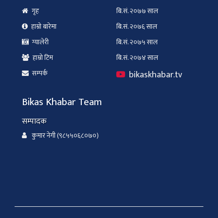
गृह
बि.सं. २०७७ साल
हाम्रो बारेमा
बि.सं. २०७६ साल
ग्यालेरी
बि.सं. २०७५ साल
हाम्रो टिम
बि.सं. २०७४ साल
bikaskhabar.tv
सम्पर्क
Bikas Khabar Team
सम्पादक
कुमार नेगी (९८५५०६८०७०)