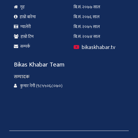
गृह
बि.सं. २०७७ साल
हाम्रो बारेमा
बि.सं. २०७६ साल
ग्यालेरी
बि.सं. २०७५ साल
हाम्रो टिम
बि.सं. २०७४ साल
bikaskhabar.tv
सम्पर्क
Bikas Khabar Team
सम्पादक
कुमार नेगी (९८५५०६८०७०)