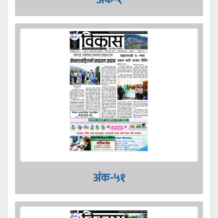
अंक-५१