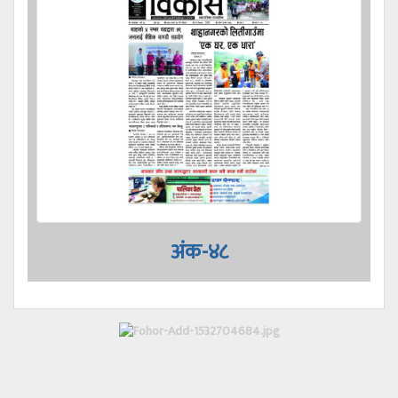
अंक-४८