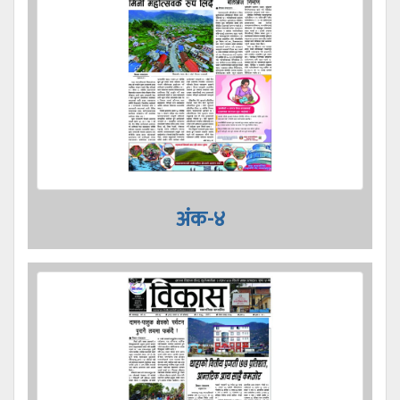
अंक-४