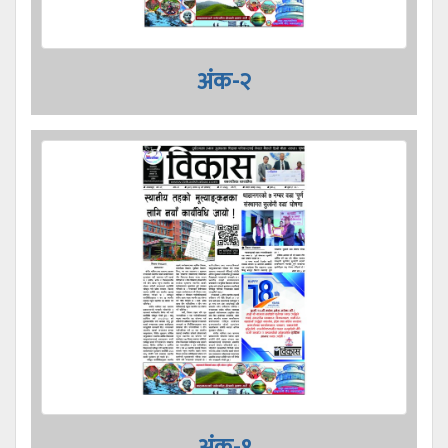
अंक-२
अंक-१