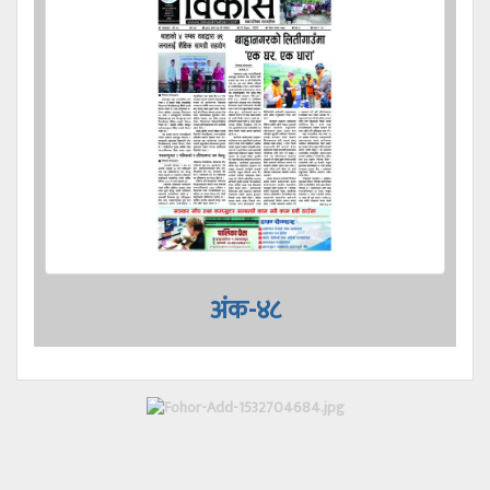
अंक-४८