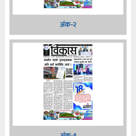
अंक-२
अंक-१