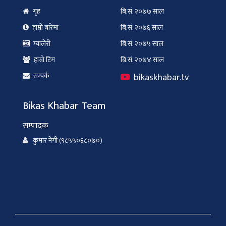
गृह
बि.सं. २०७७ साल
हाम्रो बारेमा
बि.सं. २०७६ साल
ग्यालेरी
बि.सं. २०७५ साल
हाम्रो टिम
बि.सं. २०७४ साल
bikaskhabar.tv
सम्पर्क
Bikas Khabar Team
सम्पादक
कुमार नेगी (९८५५०६८०७०)