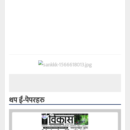
थप ई-पेपरहरु