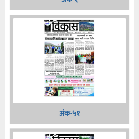
अंक-५१