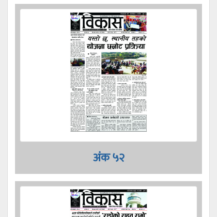
अंक ५२