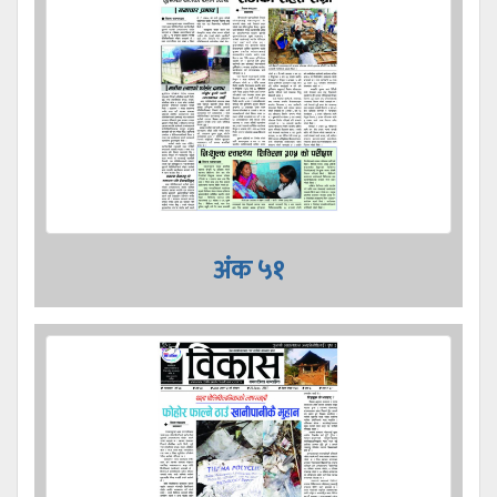
अंक ५१