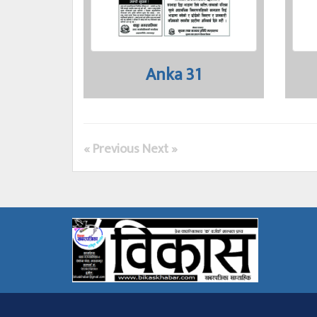
Anka 31
« Previous
Next »