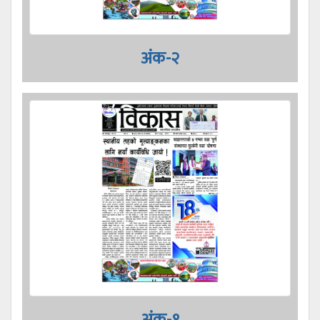
अंक-२
अंक-१