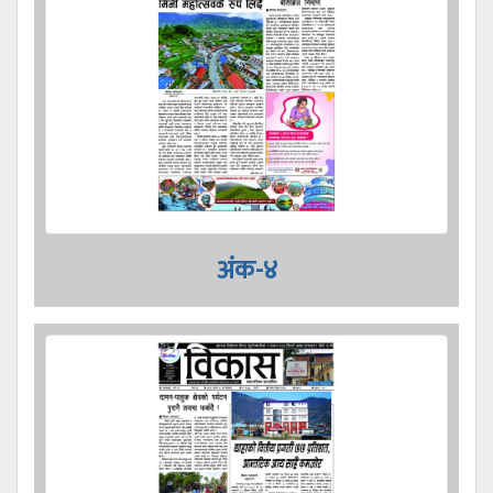
अंक-४