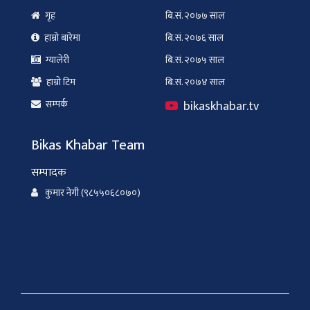
गृह
बि.सं. २०७७ साल
हाम्रो बारेमा
बि.सं. २०७६ साल
ग्यालेरी
बि.सं. २०७५ साल
हाम्रो टिम
बि.सं. २०७४ साल
bikaskhabar.tv
सम्पर्क
Bikas Khabar Team
सम्पादक
कुमार नेगी (९८५५०६८०७०)