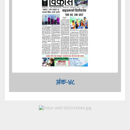
अंक-४८