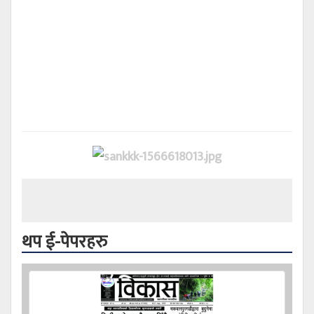
थप ई-पेपरहरु