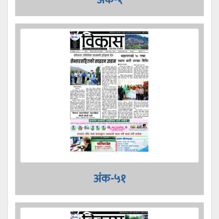
अंक-५१