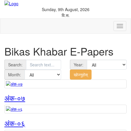
Sunday, 9th August, 2026
वि.स.
Toggl
naviga
Bikas Khabar E-Papers
Search:
Year:
Month:
अंक-०७
अंक-०६