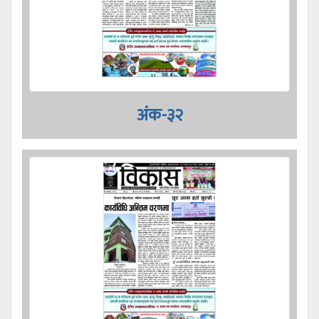
अंक-३२