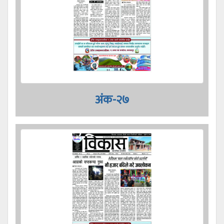
अंक-२७