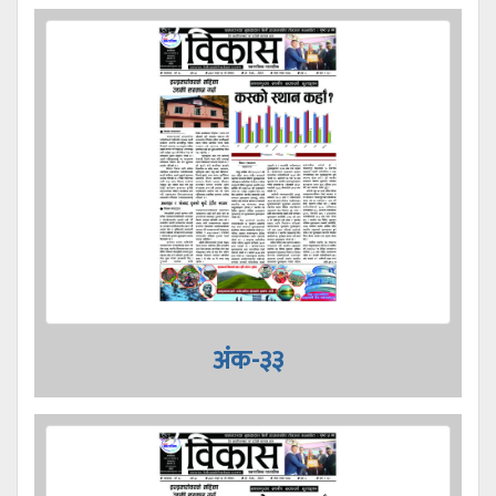
अंक-३३