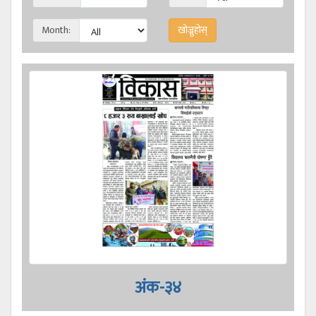
Month:
अंक-३४