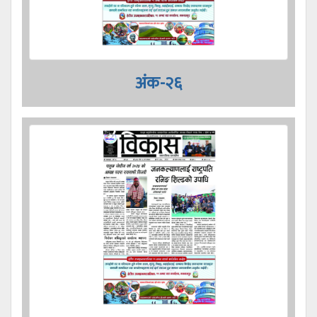
अंक-२६