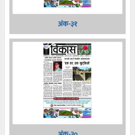
अंक-३१
अंक-३०