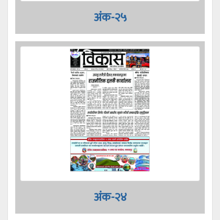
अंक-२५
अंक-२४