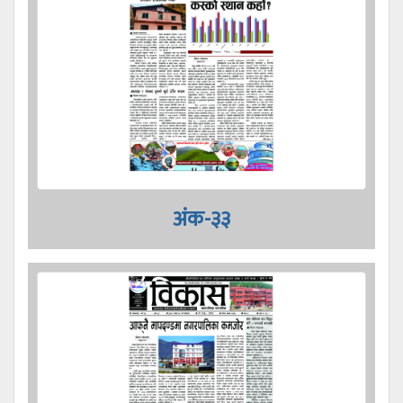
अंक-३३