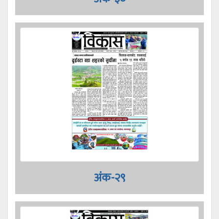
अंक-२९