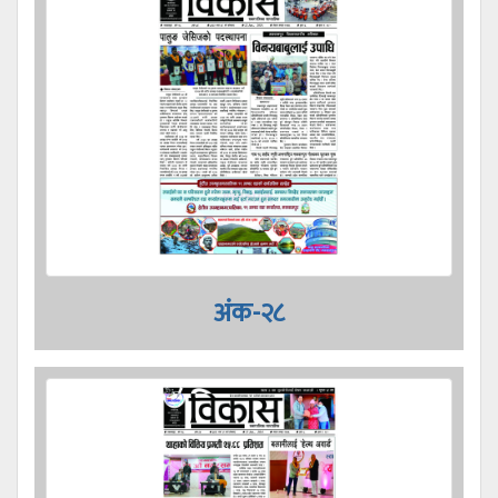
अंक-२८